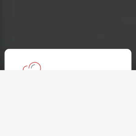
Hébergement mutualisé
À partir de:
18 000
FCFA
/An
Tous les Plans