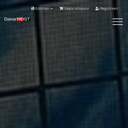
Estonian
Vaata ostukorvi
Registreeri
Bascule
la
navigat