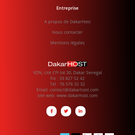
Entreprise
A propos de DakarHost
Nous contacter
Mentions légales
VDN, cité CPI lot 30, Dakar Senegal
Fix : 33 827 52 42
Tel : 76 576 32 32
Email: contact@dakarhost.com
site web: www.dakarhost.com