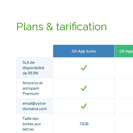
Plans & tarification
OX App Suite
OX App 
SLA de
disponibilité
de 99,9%
Antivirus et
antispam
Premium
email@votre-
domaine.com
Taille des
boîtes aux
10GB
lettres