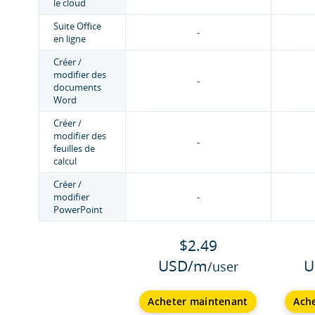
le cloud
Suite Office
-
en ligne
Créer /
modifier des
-
documents
Word
Créer /
modifier des
-
feuilles de
calcul
Créer /
modifier
-
PowerPoint
$2.49
USD/m
U
/user
Acheter maintenant
Ach