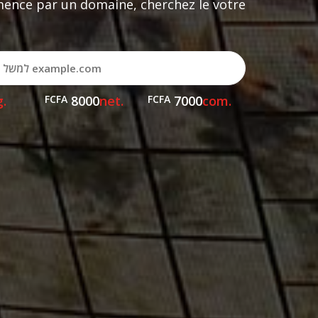
nce par un domaine, cherchez le votre !
.org
FCFA
8000
.net
FCFA
7000
.com