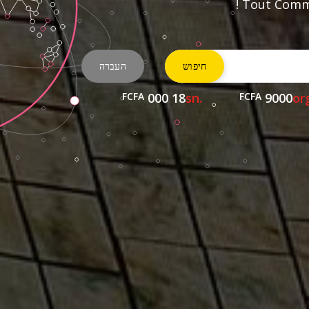
Tout Comme
FCFA
18 000
.sn
FCFA
9000