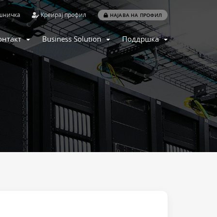
шничка
Креирај профил
НАЈАВА НА ПРОФИЛ
онтакт
Business Solution
Поддршка