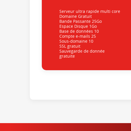
Serveur ultra rapide multi core
Domaine Gratuit
Bande Passante 25Go
Espace Disque 1Go
Base de données 10
Compte e-mails 25
Sous-domaine 10
SSL gratuit
Sauvegarde de donnée
gratuite