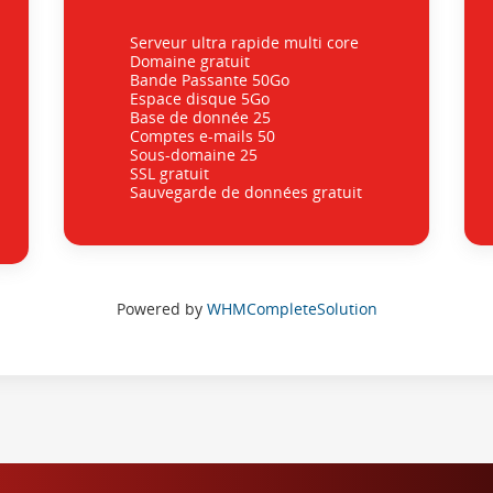
Serveur ultra rapide multi core
Domaine gratuit
Bande Passante 50Go
Espace disque 5Go
Base de donnée 25
Comptes e-mails 50
Sous-domaine 25
SSL gratuit
Sauvegarde de données gratuit
Powered by
WHMCompleteSolution