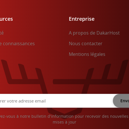
urces
Entreprise
té
A propos de DakarHost
e connaissances
Nous contacter
Mentions légales
vez-vous à notre bulletin d'information pour recevoir des nouvelles
mises à jour