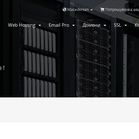
Macedonian
Потрошувачка ко
Web Hosting
Email Pro
Домени
SSL
К
 !