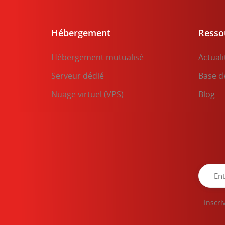
Hébergement
Resso
Hébergement mutualisé
Actuali
Serveur dédié
Base d
Nuage virtuel (VPS)
Blog
Inscri