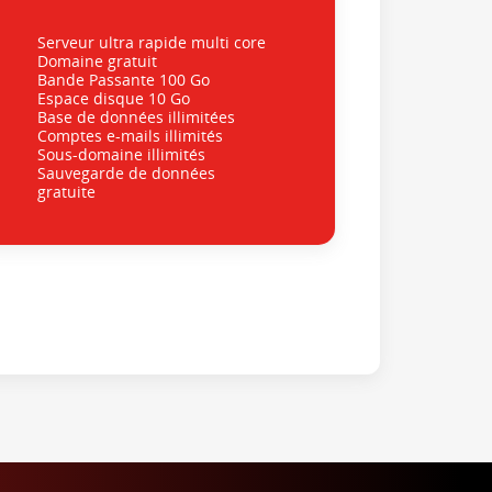
Serveur ultra rapide multi core
Domaine gratuit
Bande Passante 100 Go
Espace disque 10 Go
Base de données illimitées
Comptes e-mails illimités
Sous-domaine illimités
Sauvegarde de données
gratuite