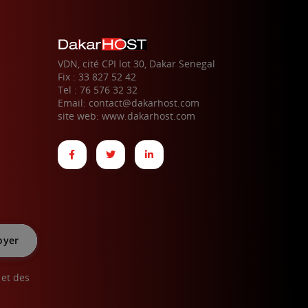
VDN, cité CPI lot 30, Dakar Senegal
Fix : 33 827 52 42
Tel : 76 576 32 32
Email: contact@dakarhost.com
site web: www.dakarhost.com
 et des