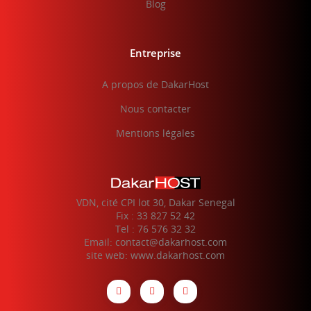
Blog
Entreprise
A propos de DakarHost
Nous contacter
Mentions légales
VDN, cité CPI lot 30, Dakar Senegal
Fix : 33 827 52 42
Tel : 76 576 32 32
Email: contact@dakarhost.com
site web: www.dakarhost.com