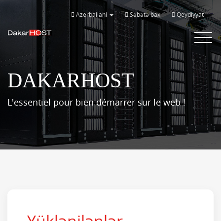
Azerbaijani
Səbətə bax
Qeydiyyat
Bascule
la
navigat
DAKARHOST
L'essentiel pour bien démarrer sur le web !
Yüklənilənlər