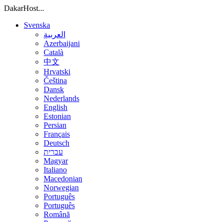
DakarHost...
Svenska
العربية
Azerbaijani
Català
中文
Hrvatski
Čeština
Dansk
Nederlands
English
Estonian
Persian
Français
Deutsch
עברית
Magyar
Italiano
Macedonian
Norwegian
Português
Português
Română