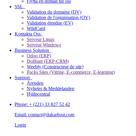
Flytta en domän till oss
SSL
Validation du domaine (DV)
Validation de l'organisation (OV)
Validation étendue (EV)
WildCard
Kontakta Oss
Serveur Linux
Serveur Windows
Business Solution
Odoo (ERP)
Dolibarr (ERP-CRM)
Weebly (Constructeur de site)
Packs Sites (Vitrine, E-commerce, E-learning)
Support
Ärenden
Nyheter & Meddelanden
Hjälpcentral
Phone: + (221) 33 827 52 42
Email: contact@dakarhost.com
Login